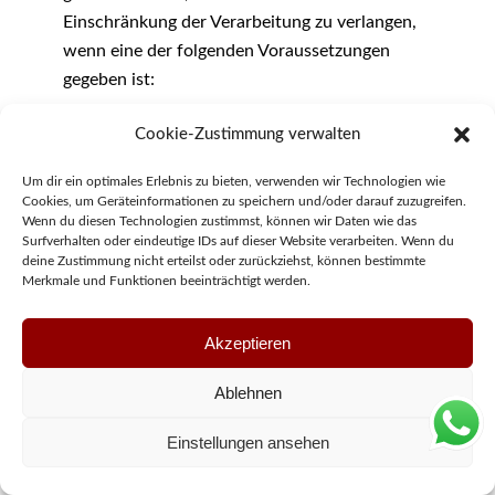
Einschränkung der Verarbeitung zu verlangen,
wenn eine der folgenden Voraussetzungen
gegeben ist:
Die Richtigkeit der personenbezogenen
Cookie-Zustimmung verwalten
Daten wird von der betroffenen Person
Um dir ein optimales Erlebnis zu bieten, verwenden wir Technologien wie
bestritten, und zwar für eine Dauer, die es
Cookies, um Geräteinformationen zu speichern und/oder darauf zuzugreifen.
dem Verantwortlichen ermöglicht, die
Wenn du diesen Technologien zustimmst, können wir Daten wie das
Richtigkeit der personenbezogenen Daten
Surfverhalten oder eindeutige IDs auf dieser Website verarbeiten. Wenn du
deine Zustimmung nicht erteilst oder zurückziehst, können bestimmte
zu überprüfen.
Merkmale und Funktionen beeinträchtigt werden.
Die Verarbeitung ist unrechtmäßig, die
betroffene Person lehnt die Löschung der
Akzeptieren
personenbezogenen Daten ab und verlangt
Ablehnen
stattdessen die Einschränkung der Nutzung
der personenbezogenen Daten.
Einstellungen ansehen
Der Verantwortliche benötigt die