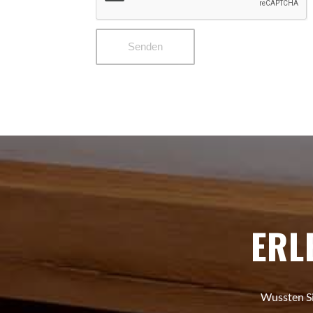
ERL
Wussten Si