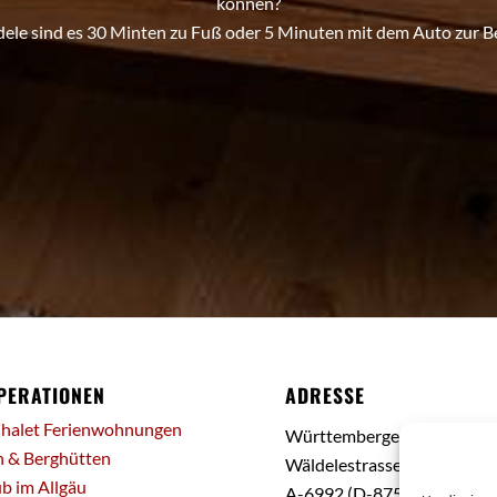
können?
le sind es 30 Minten zu Fuß oder 5 Minuten mit dem Auto zur B
PERATIONEN
ADRESSE
Chalet Ferienwohnungen
Württembergerhaus
n & Berghütten
Wäldelestrasse 22
b im Allgäu
A-6992 (D-87568)