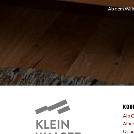
Ab dem Wälde
KOO
Alp 
Alpe
Urlau