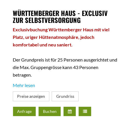
WÜRTTEMBERGER HAUS - EXCLUSIV
ZUR SELBSTVERSORGUNG
Exclusivbuchung Württemberger Haus mit viel
Platz, uriger Hüttenatmosphäre, jedoch
komfortabel und neu saniert.
Der Grundpreis ist für 25 Personen ausgerichtet und
die Max. Gruppengrösse kann 43 Personen
betragen.
Mehr lesen
15 gemütliche Hüttenzimmer mit je 1-4 Betten.
Preise anzeigen
Grundriss
Alle Zimmer mit eigener Nasszelle - DU/WC.
Gemütliche Hüttenstuben für gesellige Stunden.
Anfrage
Buchen
Sehr gut ausgestattete Profi-Selbstversorgerküche
Gemeinschaftsküche für "Einzelkocher"