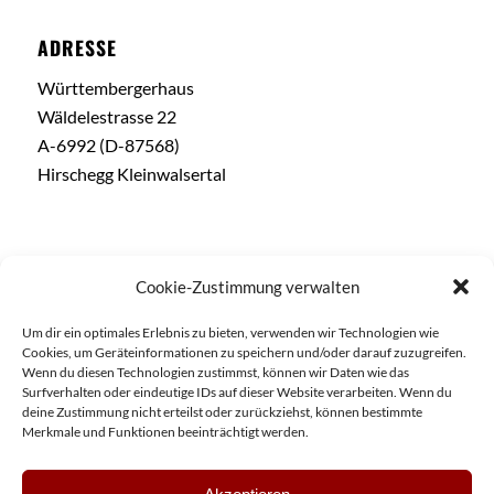
ADRESSE
Württembergerhaus
Wäldelestrasse 22
A-6992 (D-87568)
Hirschegg Kleinwalsertal
Cookie-Zustimmung verwalten
KONTAKT
Um dir ein optimales Erlebnis zu bieten, verwenden wir Technologien wie
Cookies, um Geräteinformationen zu speichern und/oder darauf zuzugreifen.
Telefon: +43 (0) 5517 6815
Wenn du diesen Technologien zustimmst, können wir Daten wie das
Fax: +43 (0) 5517 5451 89
Surfverhalten oder eindeutige IDs auf dieser Website verarbeiten. Wenn du
deine Zustimmung nicht erteilst oder zurückziehst, können bestimmte
info@wuerttembergerhaus.de
Merkmale und Funktionen beeinträchtigt werden.