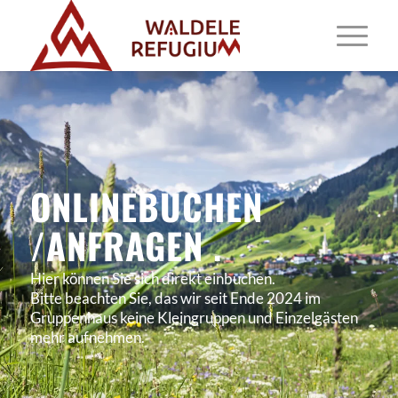
ONLINEBUCHEN
/ANFRAGEN
.
Hier können Sie sich direkt einbuchen.
Bitte beachten Sie, das wir seit Ende 2024 im
Gruppenhaus keine Kleingruppen und Einzelgästen
mehr aufnehmen.