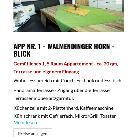
APP NR. 1 - WALMENDINGER HORN -
BLICK
Gemütliches 1, 5 Raum Appartement - ca. 30 qm,
Terrasse und eigenem Eingang
Wohn- Essbereich mit Couch-Eckbank und Esstisch
Panorama Terrasse - Zugang über die Terrasse,
Terrassenmöbel/Sitzgarnitur.
Küchenzeile mit 2-Plattenherd, Kaffeemaschine,
Kühlschrank mit Gefrierfach, Mikro/Grill, Toaster
Mehr lesen
und Wasserkocher.
Im Schlafzimmer ein 1,6 m großes Boxspringbett und
Preise anzeigen