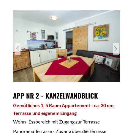
Ski/Abstell- und Schuhraum mit Schuhheizung
Outdoor-Tischtennisplatten, Slackline
Berg-Wellness im Lappland-Saunahaus &Ruhehütte
(gegen Gebühr)
Grosse Terrasse und Sonnenterrasse mit
Liegestühlen
Lagerfeuerstelle (Sommermonate)
Grillstelle mit großem Schwenkgrill (Sommermonate
Wifi-Free - im gesamten Haus /Areal mit
Seminarraum
APP NR 2 - KANZELWANDBLICK
Stadl-Seminarraum / Allzweckraum (gegen Gebühr)
Gemütliches 1, 5 Raum Appartement - ca. 30 qm,
Panorama - Terrasse mit Liegen & Sitzmöglichkeiten
Terrasse und eigenem Eingang
Wohn- Essbereich mit Zugang zur Terrasse
Panorama Terrasse - Zugang über die Terrasse